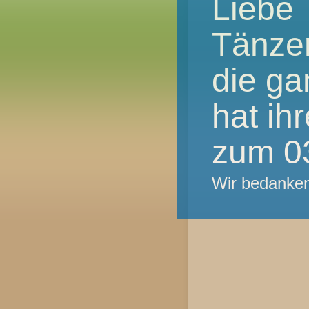
Liebe
Tänzer
die ga
hat ih
zum 03
Wir bedanke